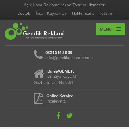
Açık Hava Reklamcılığı ve Tanıtım Hizmetleri
Destek
İnsan Kaynakları
Hakkımızda
İletişim
MENÜ
0224 514 29 90
info@gemlikreklam.com.tr
Bursa/GEMLİK
Dr. Ziya Kaya Mh.
Gazhane Cd. No:63/1
Online Katalog
İnceleyiniz!