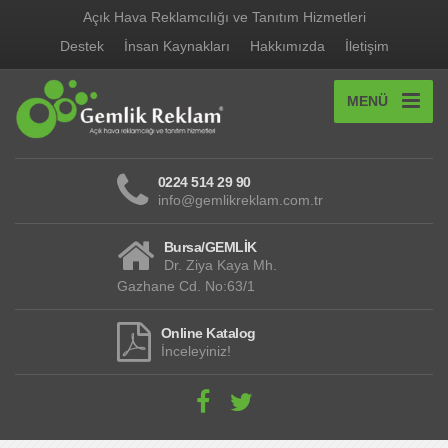
Açık Hava Reklamcılığı ve Tanıtım Hizmetleri
Destek
İnsan Kaynakları
Hakkımızda
İletişim
MENÜ
0224 514 29 90
info@gemlikreklam.com.tr
Bursa/GEMLİK
Dr. Ziya Kaya Mh.
Gazhane Cd. No:63/1
Online Katalog
İnceleyiniz!