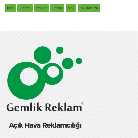
food
Germe
hipster
Totem
Vinil
Yol Tabelası